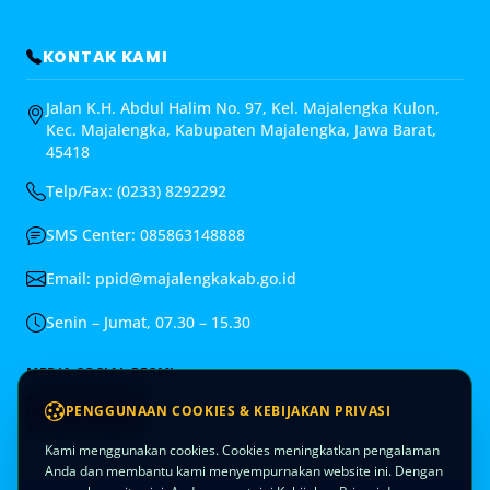
KONTAK KAMI
Jalan K.H. Abdul Halim No. 97, Kel. Majalengka Kulon,
Kec. Majalengka, Kabupaten Majalengka, Jawa Barat,
45418
Telp/Fax: (0233) 8292292
SMS Center: 085863148888
Email:
ppid@majalengkakab.go.id
Senin – Jumat, 07.30 – 15.30
MEDIA SOSIAL RESMI
PENGGUNAAN COOKIES & KEBIJAKAN PRIVASI
Kami menggunakan cookies. Cookies meningkatkan pengalaman
Anda dan membantu kami menyempurnakan website ini. Dengan