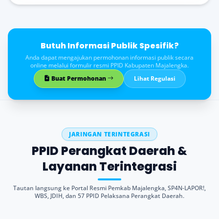
Butuh Informasi Publik Spesifik?
Anda dapat mengajukan permohonan informasi publik secara
online melalui formulir resmi PPID Kabupaten Majalengka.
Buat Permohonan
Lihat Regulasi
JARINGAN TERINTEGRASI
PPID Perangkat Daerah &
Layanan Terintegrasi
Tautan langsung ke Portal Resmi Pemkab Majalengka, SP4N-LAPOR!,
WBS, JDIH, dan 57 PPID Pelaksana Perangkat Daerah.