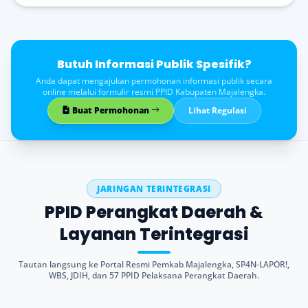
Butuh Informasi Publik Spesifik?
Anda dapat mengajukan permohonan informasi publik secara
online melalui formulir resmi PPID Kabupaten Majalengka.
Buat Permohonan
Lihat Regulasi
JARINGAN TERINTEGRASI
PPID Perangkat Daerah &
Layanan Terintegrasi
Tautan langsung ke Portal Resmi Pemkab Majalengka, SP4N-LAPOR!,
WBS, JDIH, dan 57 PPID Pelaksana Perangkat Daerah.