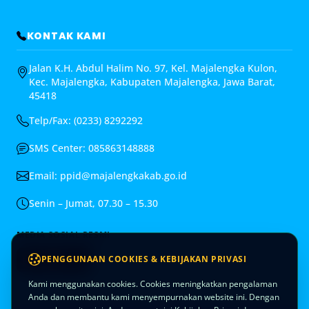
KONTAK KAMI
Jalan K.H. Abdul Halim No. 97, Kel. Majalengka Kulon,
Kec. Majalengka, Kabupaten Majalengka, Jawa Barat,
45418
Telp/Fax: (0233) 8292292
SMS Center: 085863148888
Email:
ppid@majalengkakab.go.id
Senin – Jumat, 07.30 – 15.30
MEDIA SOSIAL RESMI
PENGGUNAAN COOKIES & KEBIJAKAN PRIVASI
Kami menggunakan cookies. Cookies meningkatkan pengalaman
Anda dan membantu kami menyempurnakan website ini. Dengan