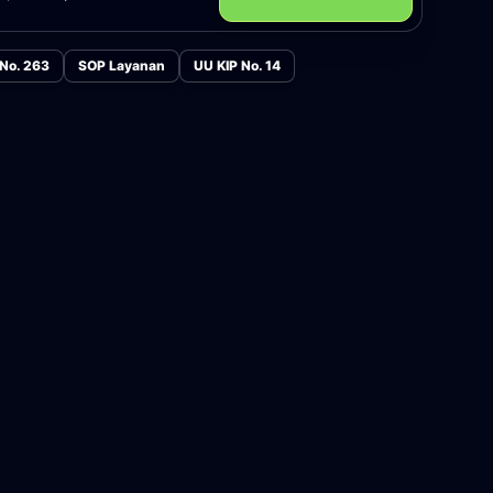
 No. 263
SOP Layanan
UU KIP No. 14