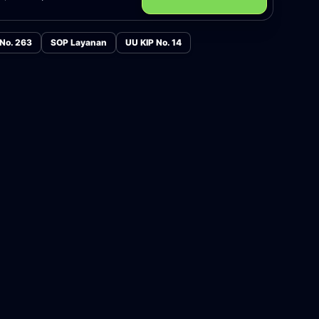
 No. 263
SOP Layanan
UU KIP No. 14